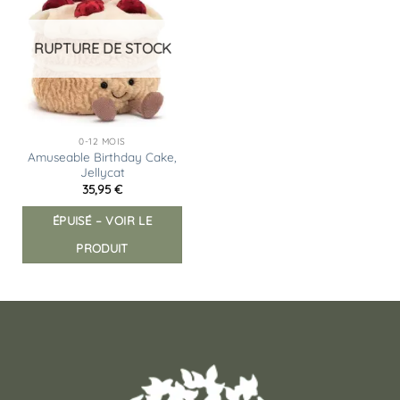
à la
liste
d’envies
RUPTURE DE STOCK
0-12 MOIS
Amuseable Birthday Cake,
Jellycat
35,95
€
ÉPUISÉ – VOIR LE
PRODUIT