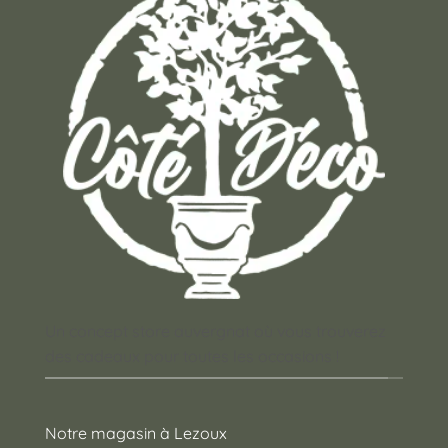
Un concept store auvergnat où vous trouverez
des cadeaux pour toutes les occasions !
Notre magasin à Lezoux