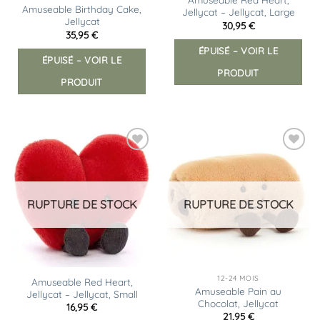
Amuseable Birthday Cake,
Jellycat – Jellycat, Large
Jellycat
30,95
€
35,95
€
ÉPUISÉ – VOIR LE
ÉPUISÉ – VOIR LE
PRODUIT
PRODUIT
Ajouter
à la
liste
d’envies
RUPTURE DE STOCK
RUPTURE DE STOCK
12-24 MOIS
Amuseable Red Heart,
Amuseable Pain au
Jellycat – Jellycat, Small
Chocolat, Jellycat
16,95
€
21,95
€