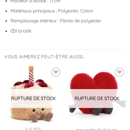
Hauteur d’assise :
11 cm
Matériaux principaux : Polyester, Coton
Remplissage intérieur : Fibres de polyester
Œil brodé
VOUS AIMEREZ PEUT-ÊTRE AUSSI…
Ajouter
à la
liste
d’envies
RUPTURE DE STOCK
RUPTURE DE STOCK
0-12 MOIS
Amuseable Red Heart,