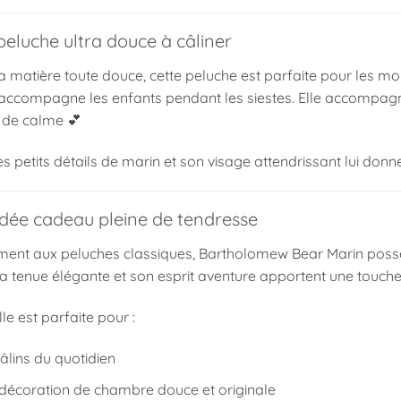
peluche ultra douce à câliner
a matière toute douce, cette peluche est parfaite pour les 
le accompagne les enfants pendant les siestes. Elle accompag
de calme 💕
es petits détails de marin et son visage attendrissant lui donn
idée cadeau pleine de tendresse
ment aux peluches classiques, Bartholomew Bear Marin possè
sa tenue élégante et son esprit aventure apportent une touche
lle est parfaite pour :
câlins du quotidien
 décoration de chambre douce et originale