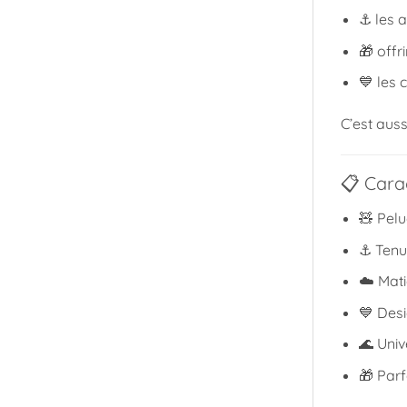
⚓ les 
🎁 off
💙 les 
C’est aus
📋 Carac
🧸 Pel
⚓ Tenu
☁️ Mati
💙 Desi
🌊 Uni
🎁 Parf