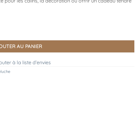
te pour les câlins, la décoration ou offrir un cadeau tendre
ellycat
OUTER AU PANIER
outer à la liste d’envies
eluche