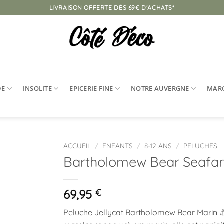
LIVRAISON OFFERTE DÈS 69€ D'ACHATS*
DE
INSOLITE
EPICERIE FINE
NOTRE AUVERGNE
MAR
ACCUEIL
/
ENFANTS
/
8-12 ANS
/
PELUCHES
Bartholomew Bear Seafarer
Ajouter
à la
liste
69,95
€
d’envies
Peluche
Jellycat
Bartholomew Bear Marin ⚓ u