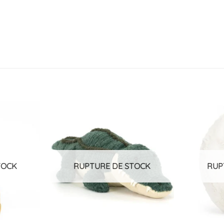
Ajouter
Ajouter
à la
à la
liste
liste
d’envies
d’envies
TOCK
RUPTURE DE STOCK
RUP