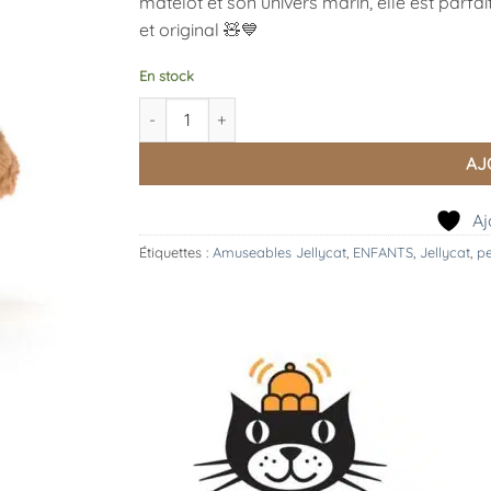
matelot et son univers marin, elle est parfai
et original 🧸💙
En stock
quantité de Bartholomew Bear Seafarer Outfit, J
AJ
Aj
Étiquettes :
Amuseables Jellycat
,
ENFANTS
,
Jellycat
,
p