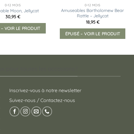
0-12 MOIS
0-12 MOIS
Amuseables Bartholomew Bear
ble Moon, Jellycat
Rattle – Jellycat
30,95
€
18,95
€
 – VOIR LE PRODUIT
ÉPUISÉ – VOIR LE PRODUIT
 pour toutes les occasions !
Inscrivez-vous à notre newsletter
Suivez-nous / Contactez-nous