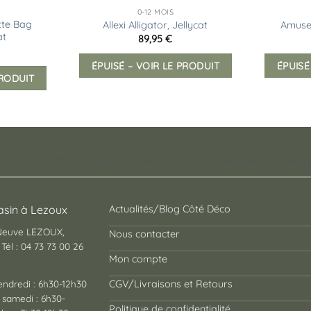
0-12 MOIS
te Bag
Allexi Alligator, Jellycat
Amusea
at
89,95
€
ÉPUISÉ – VOIR LE PRODUIT
ÉPUISÉ
PRODUIT
pt store auvergnat où vous trouverez des cadeaux
sin à Lezoux
Actualités/Blog Côté Déco
 Neuve LEZOUX,
Nous contacter
Tél : 04 73 73 00 26
Mon compte
endredi : 6h30-12h30
CGV/Livraisons et Retours
 samedi : 6h30-
Politique de confidentialité