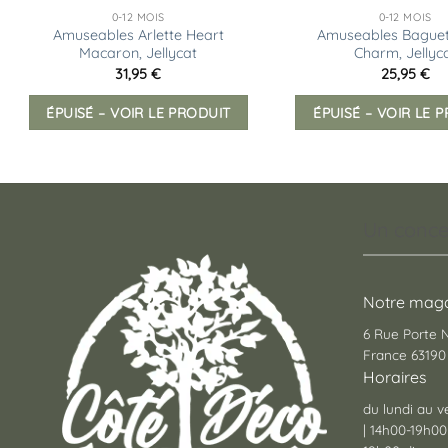
0-12 MOIS
0-12 MOIS
Amuseables Arlette Heart
Amuseables Baguet
Macaron, Jellycat
Charm, Jellyc
31,95
€
25,95
€
ÉPUISÉ – VOIR LE PRODUIT
ÉPUISÉ – VOIR LE 
Un conce
Notre maga
6 Rue Porte
France 63190 
Horaires
du lundi au v
| 14h00-19h00