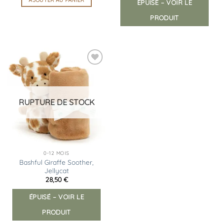
ÉPUISÉ – VOIR LE
PRODUIT
Ajouter
à la
liste
d’envies
RUPTURE DE STOCK
0-12 MOIS
Bashful Giraffe Soother,
Jellycat
28,50
€
ÉPUISÉ – VOIR LE
PRODUIT