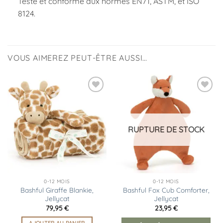
Testé et conforme aux normes EN71, ASTM, et ISO
8124.
VOUS AIMEREZ PEUT-ÊTRE AUSSI…
Ajouter
Ajouter
à la
à la
liste
liste
d’envies
d’envies
RUPTURE DE STOCK
0-12 MOIS
0-12 MOIS
Bashful Giraffe Blankie,
Bashful Fox Cub Comforter,
Jellycat
Jellycat
79,95
€
23,95
€
AJOUTER AU PANIER