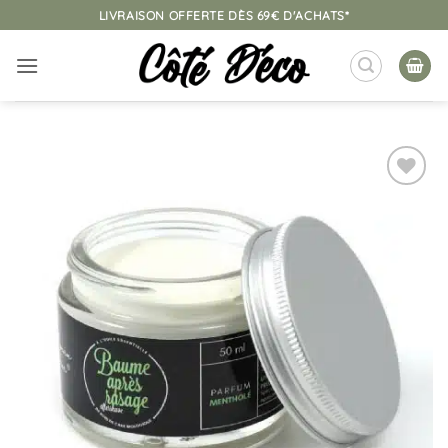
Passer
LIVRAISON OFFERTE DÈS 69€ D'ACHATS*
au
contenu
Ajouter
à la
liste
d’envies