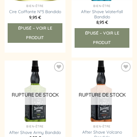
BIEN-ÊTRE
BIEN-ÊTRE
After Shave Waterfall
Cire Coiffante N°5 Bandido
Bandido
9,95
€
8,95
€
ÉPUISÉ – VOIR LE
ÉPUISÉ – VOIR LE
PRODUIT
PRODUIT
Ajouter
Ajouter
à la
à la
liste
liste
d’envies
d’envies
RUPTURE DE STOCK
RUPTURE DE STOCK
BIEN-ÊTRE
BIEN-ÊTRE
After Shave Volcano
After Shave Army Bandido