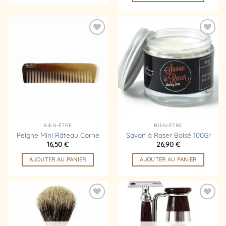
Ajouter
Ajouter
à la
à la
liste
liste
d’envies
d’envies
BIEN-ÊTRE
BIEN-ÊTRE
Peigne Mini Râteau Corne
Savon à Raser Boisé 100Gr
16,50
€
26,90
€
AJOUTER AU PANIER
AJOUTER AU PANIER
Ajouter
Ajouter
à la
à la
liste
liste