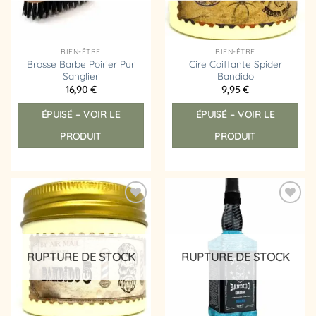
BIEN-ÊTRE
BIEN-ÊTRE
Brosse Barbe Poirier Pur
Cire Coiffante Spider
Sanglier
Bandido
16,90
€
9,95
€
ÉPUISÉ – VOIR LE
ÉPUISÉ – VOIR LE
PRODUIT
PRODUIT
Ajouter
Ajouter
à la
à la
liste
liste
d’envies
d’envies
RUPTURE DE STOCK
RUPTURE DE STOCK