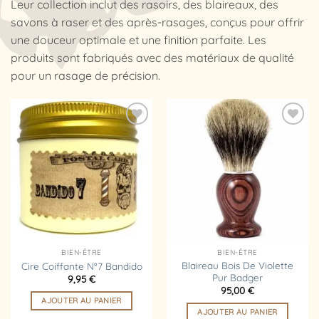
Leur collection inclut des rasoirs, des blaireaux, des
savons à raser et des après-rasages, conçus pour offrir
une douceur optimale et une finition parfaite. Les
produits sont fabriqués avec des matériaux de qualité
pour un rasage de précision.
Ajouter
Ajouter
à la
à la
liste
liste
d’envies
d’envies
BIEN-ÊTRE
BIEN-ÊTRE
Blaireau Bois De Violette
Cire Coiffante N°7 Bandido
Pur Badger
9,95
€
95,00
€
AJOUTER AU PANIER
AJOUTER AU PANIER