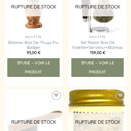
d’envies
d’envies
RUPTURE DE STOCK
RUPTURE DE STOCK
BIEN-ÊTRE
BIEN-ÊTRE
Blaireau Bois De Thuya Pur
Set Rasoir Bois De
Badger
Violette+Serviteur+Blaireau
95,00
€
159,00
€
ÉPUISÉ – VOIR LE
ÉPUISÉ – VOIR LE
PRODUIT
PRODUIT
Ajouter
Ajouter
à la
à la
liste
liste
d’envies
d’envies
RUPTURE DE STOCK
RUPTURE DE STOCK