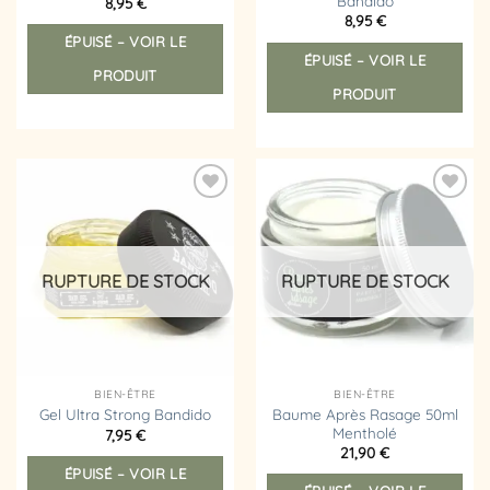
Bandido
8,95
€
8,95
€
ÉPUISÉ – VOIR LE
ÉPUISÉ – VOIR LE
PRODUIT
PRODUIT
Ajouter
Ajouter
à la
à la
liste
liste
d’envies
d’envies
RUPTURE DE STOCK
RUPTURE DE STOCK
BIEN-ÊTRE
BIEN-ÊTRE
Baume Après Rasage 50ml
Gel Ultra Strong Bandido
Mentholé
7,95
€
21,90
€
ÉPUISÉ – VOIR LE