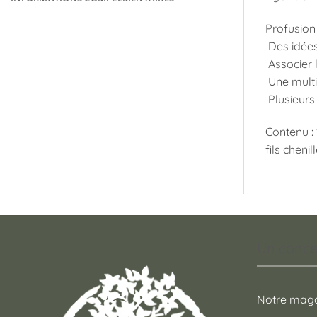
Profusion
Des idées 
Associer l
Une multi
Plusieurs
Contenu : 
fils cheni
Un conce
Notre maga