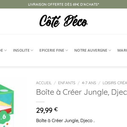
LIVRAISON OFFERTE DÈS 69€ D'ACHATS*
DE
INSOLITE
EPICERIE FINE
NOTRE AUVERGNE
MAR
ACCUEIL
/
ENFANTS
/
4-7 ANS
/
LOISIRS CRÉA
Boîte à Créer Jungle, Dje
Ajouter
à la
liste
29,99
€
d’envies
Boîte à Créer Jungle, Djeco .