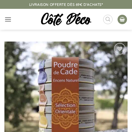
Passer
LIVRAISON OFFERTE DÈS 69€ D'ACHATS*
au
contenu
Ajouter
à la
liste
d’envies