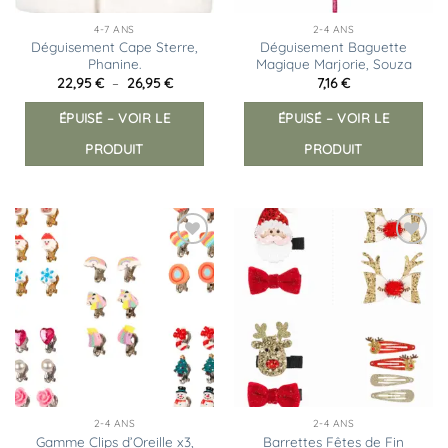
4-7 ANS
2-4 ANS
Déguisement Cape Sterre,
Déguisement Baguette
Phanine.
Magique Marjorie, Souza
Plage
22,95
€
–
26,95
€
7,16
€
de
Ce
prix :
ÉPUISÉ – VOIR LE
ÉPUISÉ – VOIR LE
produit
22,95 €
à
a
26,95 €
PRODUIT
PRODUIT
plusieurs
variations.
Les
options
peuvent
Ajouter
Ajouter
être
à la
à la
liste
liste
choisies
d’envies
d’envies
sur
la
page
du
produit
2-4 ANS
2-4 ANS
Gamme Clips d’Oreille x3,
Barrettes Fêtes de Fin