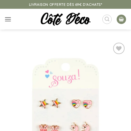
Passer
LIVRAISON OFFERTE DÈS 69€ D'ACHATS*
au
contenu
Ajouter
à la
liste
d’envies