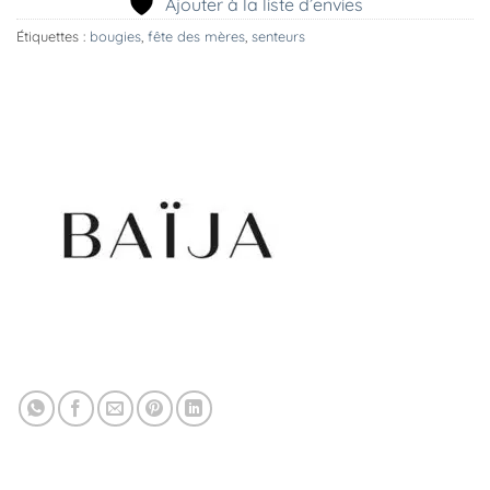
Ajouter à la liste d’envies
Étiquettes :
bougies
,
fête des mères
,
senteurs