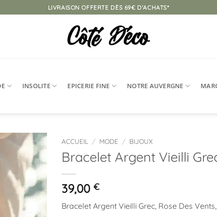
LIVRAISON OFFERTE DÈS 69€ D'ACHATS*
DE
INSOLITE
EPICERIE FINE
NOTRE AUVERGNE
MAR
ACCUEIL
/
MODE
/
BIJOUX
Bracelet Argent Vieilli Gr
Ajouter
à la
liste
39,00
€
d’envies
Bracelet Argent Vieilli Grec, Rose Des Vents,