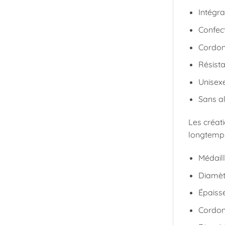
Intégr
Confec
Cordon 
Résista
Unisex
Sans a
Les créat
longtemps
Médaill
Diamèt
Épaiss
Cordon 