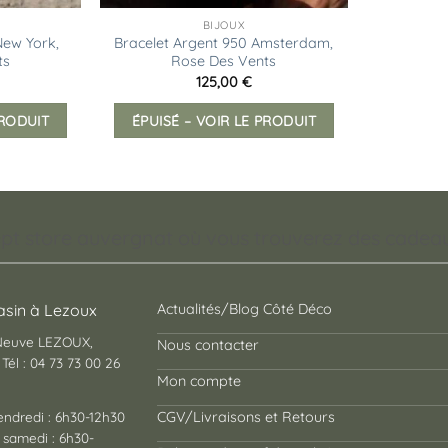
BIJOUX
New York,
Bracelet Argent 950 Amsterdam,
ts
Rose Des Vents
125,00
€
PRODUIT
ÉPUISÉ – VOIR LE PRODUIT
pt store auvergnat où vous trouverez des cadeaux
sin à Lezoux
Actualités/Blog Côté Déco
 Neuve LEZOUX,
Nous contacter
Tél : 04 73 73 00 26
Mon compte
endredi : 6h30-12h30
CGV/Livraisons et Retours
 samedi : 6h30-