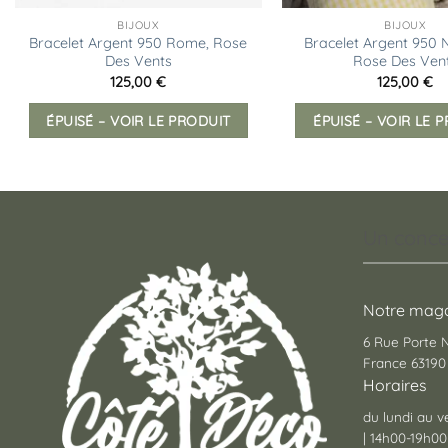
BIJOUX
BIJOUX
Bracelet Argent 950 Rome, Rose
Bracelet Argent 950 
Des Vents
Rose Des Ven
125,00
€
125,00
€
ÉPUISÉ – VOIR LE PRODUIT
ÉPUISÉ – VOIR LE 
Un conce
Notre maga
6 Rue Porte
France 63190 
Horaires
du lundi au v
| 14h00-19h00