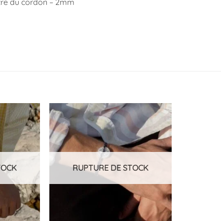
re du cordon – 2mm
Ajouter
Ajouter
à la
à la
liste
liste
d’envies
d’envies
TOCK
RUPTURE DE STOCK