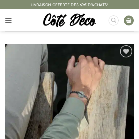
Passer
LIVRAISON OFFERTE DÈS 69€ D'ACHATS*
au
contenu
Ajouter
à la
liste
d’envies