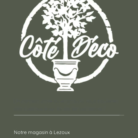
Un concept store auvergnat où vous trouverez
des cadeaux pour toutes les occasions !
Notre magasin à Lezoux