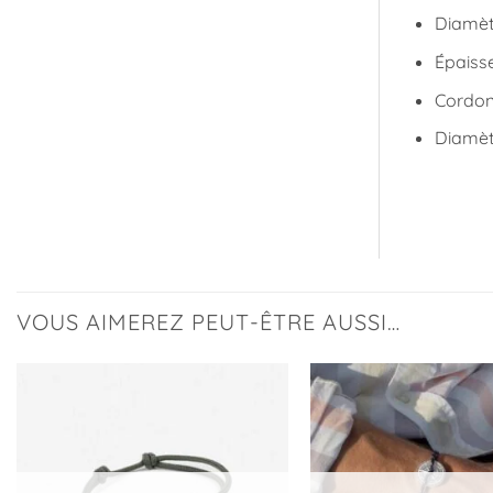
Diamèt
Épaiss
Cordon 
Diamèt
VOUS AIMEREZ PEUT-ÊTRE AUSSI…
Ajouter
à la
liste
d’envies