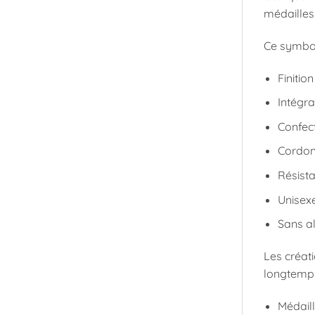
médailles.
Ce symbol
Finition
Intégr
Confec
Cordon 
Résista
Unisex
Sans a
Les créat
longtemps
Médaill