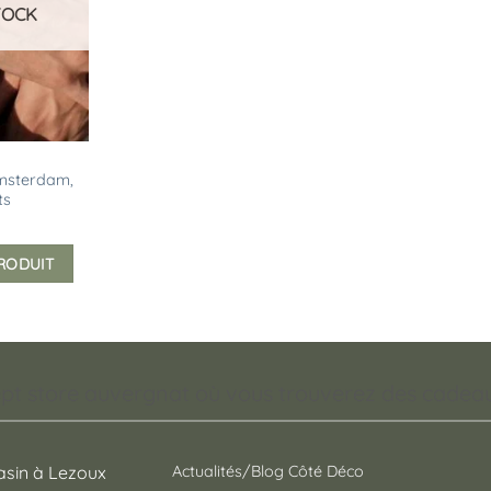
TOCK
Amsterdam,
ts
PRODUIT
pt store auvergnat où vous trouverez des cadeaux
sin à Lezoux
Actualités/Blog Côté Déco