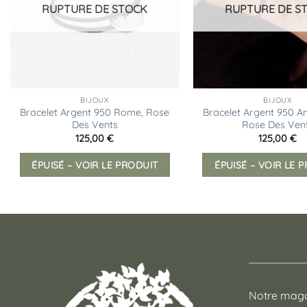
RUPTURE DE STOCK
RUPTURE DE S
BIJOUX
BIJOUX
Bracelet Argent 950 Rome, Rose
Bracelet Argent 950 
Des Vents
Rose Des Ven
125,00
€
125,00
€
ÉPUISÉ – VOIR LE PRODUIT
ÉPUISÉ – VOIR LE 
Un conce
Notre maga