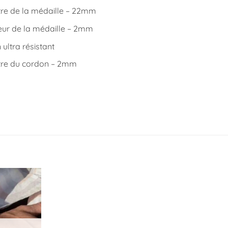
re de la médaille – 22mm
eur de la médaille – 2mm
ultra résistant
re du cordon – 2mm
Ajouter
à la
liste
d’envies