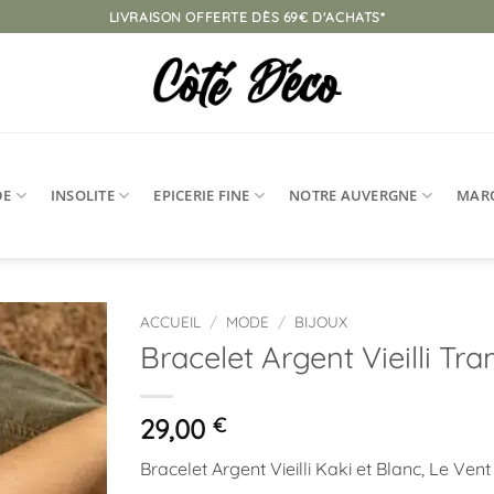
LIVRAISON OFFERTE DÈS 69€ D'ACHATS*
DE
INSOLITE
EPICERIE FINE
NOTRE AUVERGNE
MAR
ACCUEIL
/
MODE
/
BIJOUX
Bracelet Argent Vieilli T
Ajouter
à la
liste
29,00
€
d’envies
Bracelet Argent Vieilli Kaki et Blanc, Le Vent