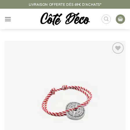
Passer
LIVRAISON OFFERTE DÈS 69€ D'ACHATS*
au
contenu
Ajouter
à la
liste
d’envies