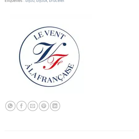
Étiquettes :
bijou
,
bijoux
,
bracelet