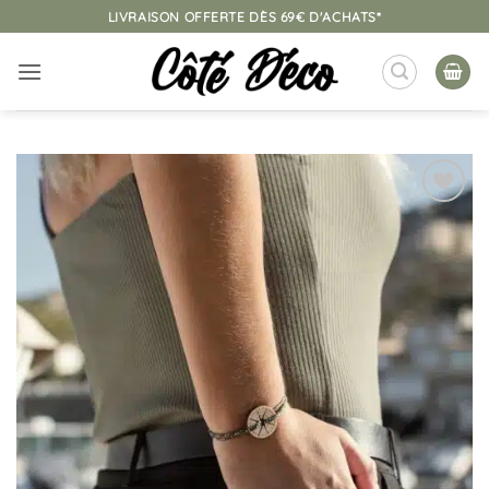
Passer
LIVRAISON OFFERTE DÈS 69€ D'ACHATS*
au
contenu
Ajouter
à la
liste
d’envies