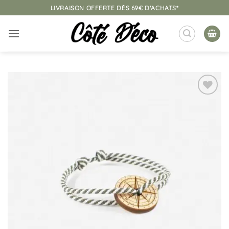
Passer
LIVRAISON OFFERTE DÈS 69€ D'ACHATS*
au
contenu
Ajouter
à la
liste
d’envies