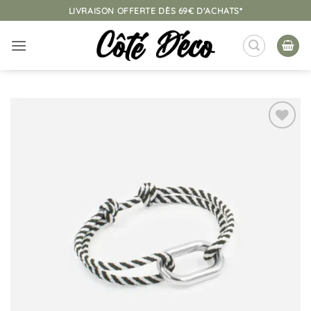
Passer
LIVRAISON OFFERTE DÈS 69€ D'ACHATS*
au
contenu
Ajouter
à la
liste
d’envies