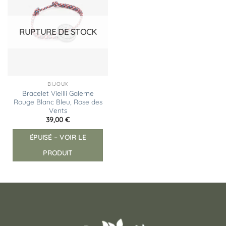
Ajouter
à la
liste
d’envies
RUPTURE DE STOCK
BIJOUX
Bracelet Vieilli Galerne
Rouge Blanc Bleu, Rose des
Vents
39,00
€
ÉPUISÉ – VOIR LE
PRODUIT