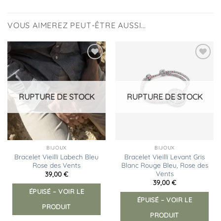
VOUS AIMEREZ PEUT-ÊTRE AUSSI…
Ajouter
Ajouter
à la
à la
liste
liste
d’envies
d’envies
RUPTURE DE STOCK
RUPTURE DE STOCK
BIJOUX
BIJOUX
Bracelet Vieilli Labech Bleu
Bracelet Vieilli Levant Gris
Rose des Vents
Blanc Rouge Bleu, Rose des
Vents
39,00
€
39,00
€
ÉPUISÉ – VOIR LE
ÉPUISÉ – VOIR LE
PRODUIT
PRODUIT