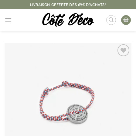
Passer
LIVRAISON OFFERTE DÈS 69€ D'ACHATS*
au
contenu
Ajouter
à la
liste
d’envies