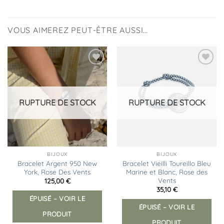
VOUS AIMEREZ PEUT-ÊTRE AUSSI…
Ajouter
Ajouter
à la
à la
liste
liste
d’envies
d’envies
RUPTURE DE STOCK
RUPTURE DE STOCK
BIJOUX
BIJOUX
Bracelet Argent 950 New
Bracelet Vieilli Toureillo Bleu
York, Rose Des Vents
Marine et Blanc, Rose des
Vents
125,00
€
35,10
€
ÉPUISÉ – VOIR LE
ÉPUISÉ – VOIR LE
PRODUIT
PRODUIT