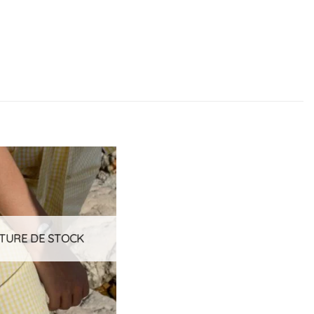
Ajouter
à la
liste
d’envies
TURE DE STOCK