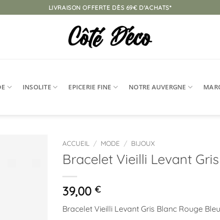
LIVRAISON OFFERTE DÈS 69€ D'ACHATS*
DE
INSOLITE
EPICERIE FINE
NOTRE AUVERGNE
MAR
ACCUEIL
/
MODE
/
BIJOUX
Bracelet Vieilli Levant Gr
Ajouter
à la
liste
39,00
€
d’envies
Bracelet Vieilli Levant Gris Blanc Rouge Ble