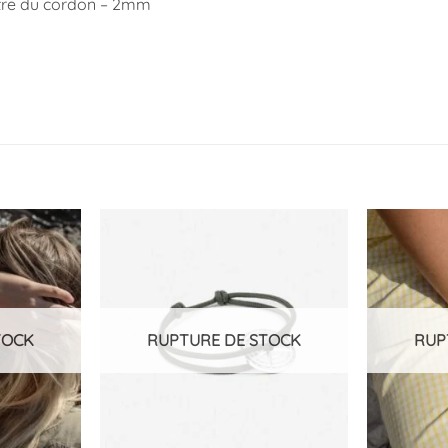
re du cordon – 2mm
Ajouter
Ajouter
à la
à la
liste
liste
d’envies
d’envies
TOCK
RUPTURE DE STOCK
RUP