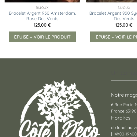
BIJOUX
BIJOUX
Bracelet Argent 950 Amsterdam,
Bracelet Argent 950 Sy
Rose Des Vents
Des Vents
125,00
€
125,00
€
ÉPUISÉ – VOIR LE PRODUIT
ÉPUISÉ – VOIR LE 
Un conce
Notre maga
6 Rue Porte
France 63190 
Horaires
du lundi au v
| 14h00-19h00