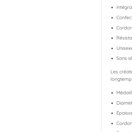
Intégr
Confec
Cordon 
Résista
Unisex
Sans a
Les créat
longtemps
Médaill
Diamèt
Épaiss
Cordon 