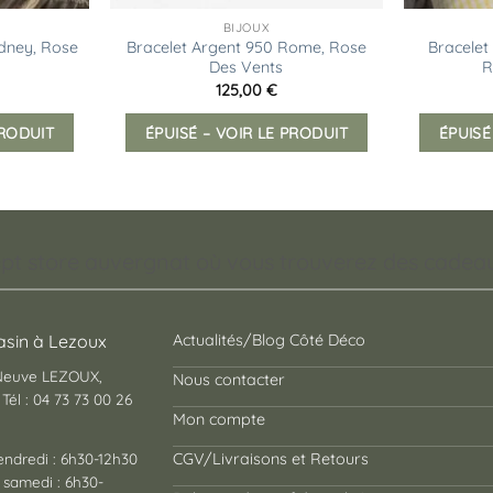
BIJOUX
dney, Rose
Bracelet Argent 950 Rome, Rose
Bracelet
Des Vents
R
125,00
€
PRODUIT
ÉPUISÉ – VOIR LE PRODUIT
ÉPUISÉ
pt store auvergnat où vous trouverez des cadeaux
sin à Lezoux
Actualités/Blog Côté Déco
 Neuve LEZOUX,
Nous contacter
Tél : 04 73 73 00 26
Mon compte
endredi : 6h30-12h30
CGV/Livraisons et Retours
 samedi : 6h30-