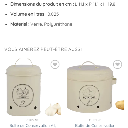
Dimensions du produit en cm :
L 11,1 x P 11,1 x H 19,8
Volume en litres :
0,825
Matériel :
Verre, Polyuréthane
VOUS AIMEREZ PEUT-ÊTRE AUSSI…
Ajouter
Ajouter
à la
à la
liste
liste
d’envies
d’envies
CUISINE
CUISINE
Boite de Conservation Ail,
Boite de Conservation