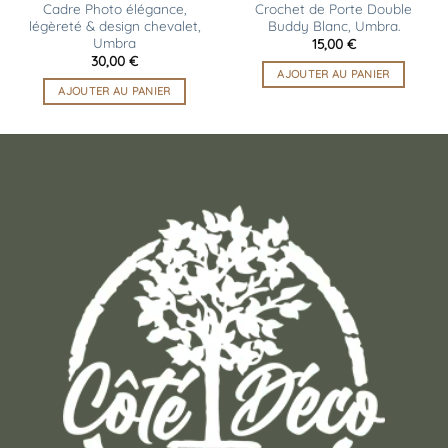
Cadre Photo élégance,
Crochet de Porte Double
légèreté & design chevalet,
Buddy Blanc, Umbra.
Umbra
15,00
€
30,00
€
AJOUTER AU PANIER
AJOUTER AU PANIER