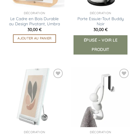
DÉCORATION
DÉCORATION
Le Cadre en Bois Durable
Porte Essuie-Tout Buddy
au Design Pivotant, Umbra
Noir
30,00
€
30,00
€
AJOUTER AU PANIER
ÉPUISÉ – VOIR LE
PRODUIT
Ajouter
Ajouter
à la
à la
liste
liste
d’envies
d’envies
DÉCORATION
DÉCORATION