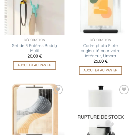
d’envies
d’envies
DÉCORATION
DÉCORATION
Set de 3 Patères Buddy
Cadre photo Flute
Multi
originalité pour votre
intérieur, Umbra
20,00
€
25,00
€
AJOUTER AU PANIER
AJOUTER AU PANIER
Ajouter
Ajouter
à la
à la
liste
liste
d’envies
d’envies
RUPTURE DE STOCK