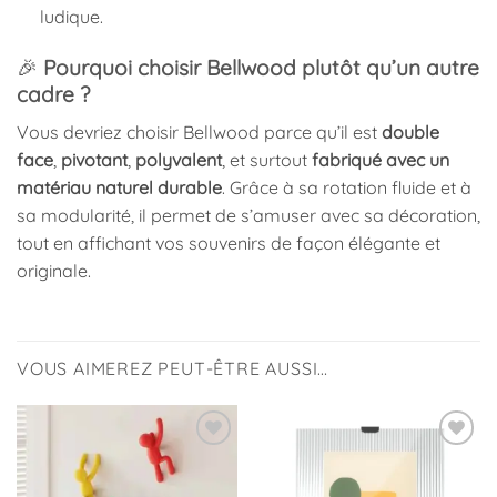
ludique.
🎉
Pourquoi choisir Bellwood plutôt qu’un autre
cadre ?
Vous devriez choisir Bellwood parce qu’il est
double
face
,
pivotant
,
polyvalent
, et surtout
fabriqué avec un
matériau naturel durable
. Grâce à sa rotation fluide et à
sa modularité, il permet de s’amuser avec sa décoration,
tout en affichant vos souvenirs de façon élégante et
originale.
VOUS AIMEREZ PEUT-ÊTRE AUSSI…
Ajouter
Ajouter
à la
à la
liste
liste