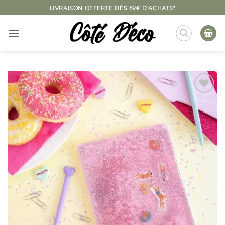
Passer
LIVRAISON OFFERTE DÈS 69€ D'ACHATS*
au
contenu
Ajouter
à la
liste
d’envies