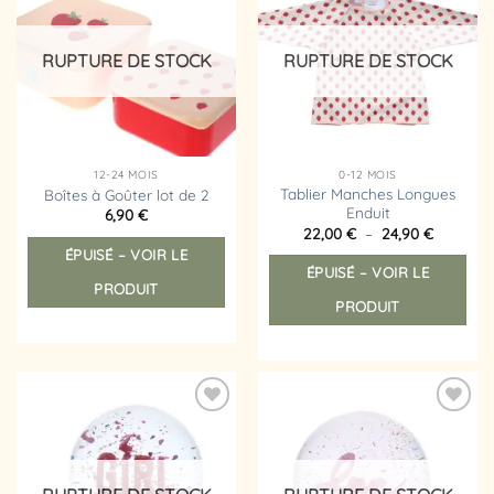
à la
à la
liste
liste
d’envies
d’envies
RUPTURE DE STOCK
RUPTURE DE STOCK
12-24 MOIS
0-12 MOIS
Tablier Manches Longues
Boîtes à Goûter lot de 2
Enduit
6,90
€
Plage
Ce
22,00
€
–
24,90
€
de
Ce
ÉPUISÉ – VOIR LE
produit
prix :
ÉPUISÉ – VOIR LE
prod
22,00 €
a
PRODUIT
à
a
plusieurs
24,90 €
PRODUIT
plus
variations.
vari
Les
Les
options
opt
peuvent
peu
être
Ajouter
Ajouter
êtr
choisies
à la
à la
liste
liste
choi
sur
d’envies
d’envies
sur
la