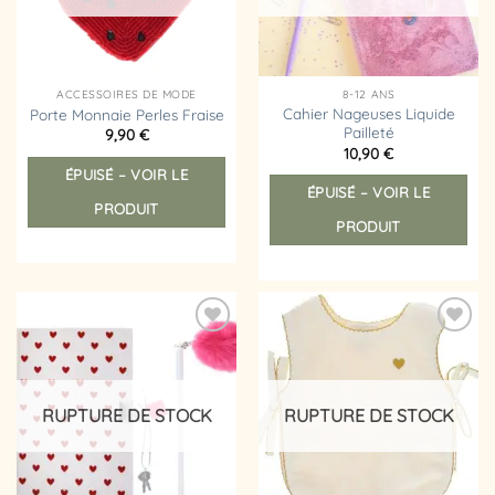
ACCESSOIRES DE MODE
8-12 ANS
Cahier Nageuses Liquide
Porte Monnaie Perles Fraise
Pailleté
9,90
€
10,90
€
ÉPUISÉ – VOIR LE
ÉPUISÉ – VOIR LE
PRODUIT
PRODUIT
Ajouter
Ajouter
à la
à la
liste
liste
d’envies
d’envies
RUPTURE DE STOCK
RUPTURE DE STOCK