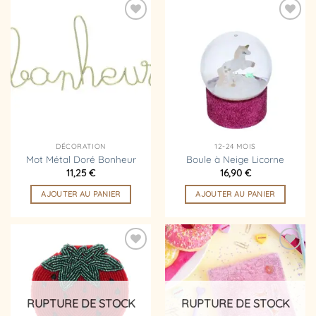
Ajouter
Ajouter
à la
à la
liste
liste
d’envies
d’envies
DÉCORATION
12-24 MOIS
Mot Métal Doré Bonheur
Boule à Neige Licorne
11,25
€
16,90
€
AJOUTER AU PANIER
AJOUTER AU PANIER
Ajouter
Ajouter
à la
à la
liste
liste
d’envies
d’envies
RUPTURE DE STOCK
RUPTURE DE STOCK