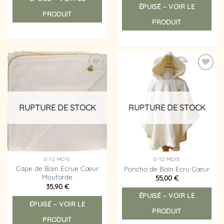
à
ÉPUISÉ – VOIR LE
a
19,90 €
PRODUIT
plusieurs
PRODUIT
variations.
Les
options
peuvent
être
Ajouter
Ajouter
choisies
à la
à la
liste
liste
sur
d’envies
d’envies
la
RUPTURE DE STOCK
RUPTURE DE STOCK
page
du
produit
0-12 MOIS
0-12 MOIS
Cape de Bain Ecrue Cœur
Poncho de Bain Ecru Cœur
Moutarde
55,00
€
35,90
€
ÉPUISÉ – VOIR LE
ÉPUISÉ – VOIR LE
PRODUIT
PRODUIT