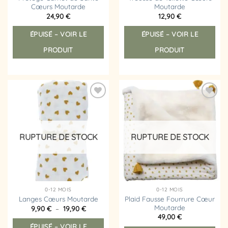
Cœurs Moutarde
Moutarde
24,90
€
12,90
€
ÉPUISÉ – VOIR LE
ÉPUISÉ – VOIR LE
PRODUIT
PRODUIT
Ajouter
Ajouter
à la
à la
liste
liste
d’envies
d’envies
RUPTURE DE STOCK
RUPTURE DE STOCK
0-12 MOIS
0-12 MOIS
Plaid Fausse Fourrure Cœur
Langes Cœurs Moutarde
Moutarde
Plage
9,90
€
–
19,90
€
de
Ce
49,00
€
prix :
ÉPUISÉ – VOIR LE
produit
9,90 €