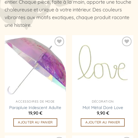
entier. Chaque pièce, faite à la main, apporte une touche
chaleureuse et unique à votre intérieur. Des couleurs
vibrantes aux motifs exotiques, chaque produit raconte
une histoire.
Ajouter
Ajouter
à la
à la
liste
liste
d’envies
d’envies
ACCESSOIRES DE MODE
DÉCORATION
Parapluie Iridescent Adulte
Mot Métal Doré Love
19,90
€
9,90
€
AJOUTER AU PANIER
AJOUTER AU PANIER