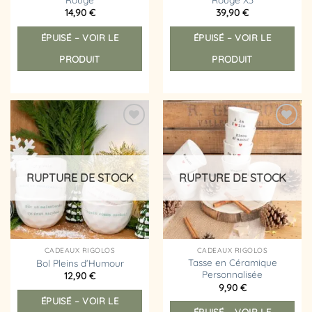
14,90
€
39,90
€
ÉPUISÉ – VOIR LE
ÉPUISÉ – VOIR LE
PRODUIT
PRODUIT
Ajouter
Ajouter
à la
à la
liste
liste
d’envies
d’envies
RUPTURE DE STOCK
RUPTURE DE STOCK
CADEAUX RIGOLOS
CADEAUX RIGOLOS
Tasse en Céramique
Bol Pleins d’Humour
Personnalisée
12,90
€
Ce
9,90
€
Ce
ÉPUISÉ – VOIR LE
produit
ÉPUISÉ – VOIR LE