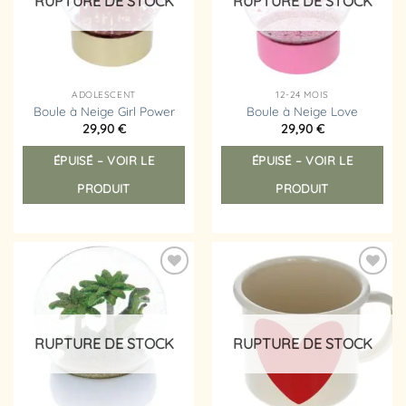
RUPTURE DE STOCK
RUPTURE DE STOCK
la
page
pag
du
du
produit
prod
ADOLESCENT
12-24 MOIS
Boule à Neige Girl Power
Boule à Neige Love
29,90
€
29,90
€
ÉPUISÉ – VOIR LE
ÉPUISÉ – VOIR LE
PRODUIT
PRODUIT
Ajouter
Ajouter
à la
à la
liste
liste
d’envies
d’envies
RUPTURE DE STOCK
RUPTURE DE STOCK