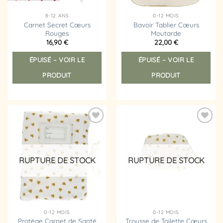
8-12 ANS
0-12 MOIS
Carnet Secret Cœurs
Bavoir Tablier Cœurs
Rouges
Moutarde
16,90
€
22,00
€
ÉPUISÉ – VOIR LE
ÉPUISÉ – VOIR LE
PRODUIT
PRODUIT
Ajouter
Ajouter
à la
à la
liste
liste
d’envies
d’envies
RUPTURE DE STOCK
RUPTURE DE STOCK
0-12 MOIS
0-12 MOIS
Protège Carnet de Santé
Trousse de Toilette Cœurs