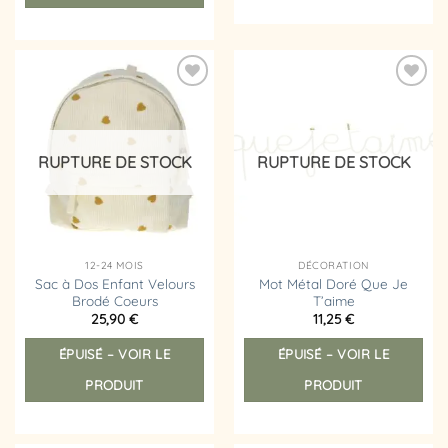
Ajouter
Ajouter
à la
à la
liste
liste
d’envies
d’envies
RUPTURE DE STOCK
RUPTURE DE STOCK
12-24 MOIS
DÉCORATION
Sac à Dos Enfant Velours
Mot Métal Doré Que Je
Brodé Coeurs
T’aime
25,90
€
11,25
€
ÉPUISÉ – VOIR LE
ÉPUISÉ – VOIR LE
PRODUIT
PRODUIT