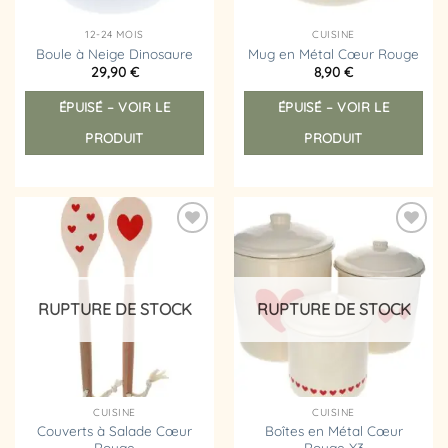
12-24 MOIS
CUISINE
Boule à Neige Dinosaure
Mug en Métal Cœur Rouge
29,90
€
8,90
€
ÉPUISÉ – VOIR LE
ÉPUISÉ – VOIR LE
PRODUIT
PRODUIT
Ajouter
Ajouter
à la
à la
liste
liste
d’envies
d’envies
RUPTURE DE STOCK
RUPTURE DE STOCK
CUISINE
CUISINE
Couverts à Salade Cœur
Boîtes en Métal Cœur
Rouge
Rouge X3