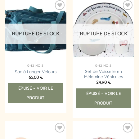
Ajouter
Ajouter
à la
à la
liste
liste
d’envies
d’envies
RUPTURE DE STOCK
RUPTURE DE STOCK
0-12 MOIS
0-12 MOIS
Set de Vaisselle en
Sac à Langer Velours
Mélamine Véhicules
65,00
€
24,90
€
ÉPUISÉ – VOIR LE
ÉPUISÉ – VOIR LE
PRODUIT
PRODUIT
Ajouter
Ajouter