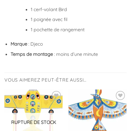
1 cerf-volant Bird
1 poignée avec fil
1 pochette de rangement
Marque
: Djeco
Temps de montage
: moins d’une minute
VOUS AIMEREZ PEUT-ÊTRE AUSSI…
Ajouter
Ajouter
à la
à la
liste
liste
d’envies
d’envies
RUPTURE DE STOCK