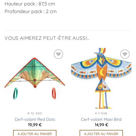
Hauteur pack : 87,5 cm
Profondeur pack : 2 cm
VOUS AIMEREZ PEUT-ÊTRE AUSSI…
Ajouter
Ajouter
à la
à la
liste
liste
d’envies
d’envies
8-12 ANS
4-7 ANS
Cerf-volant Red Dots
Cerf-volant Maxi Bird
19,99
€
14,99
€
AJOUTER AU PANIER
AJOUTER AU PANIER