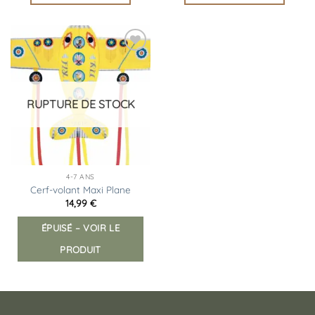
Ajouter
à la
liste
d’envies
RUPTURE DE STOCK
4-7 ANS
Cerf-volant Maxi Plane
14,99
€
ÉPUISÉ – VOIR LE
PRODUIT