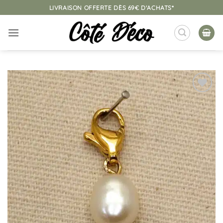
Passer
LIVRAISON OFFERTE DÈS 69€ D'ACHATS*
au
contenu
Ajouter
à la
liste
d’envies