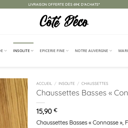
LIVRAISON OFFERTE DÈS 69€ D'ACHATS*
DE
INSOLITE
EPICERIE FINE
NOTRE AUVERGNE
MAR
ACCUEIL
/
INSOLITE
/
CHAUSSETTES
Chaussettes Basses « Conn
Ajouter
à la
liste
15,90
€
d’envies
Chaussettes Basses « Connasse », Fé