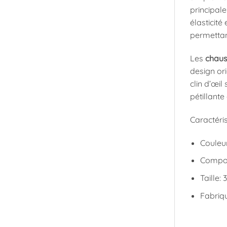
principal
élasticité
permettan
Les
chaus
design ori
clin d’œil
pétillante
Caractéri
Couleur
Compos
Taille:
Fabriq