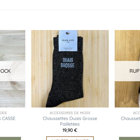
Ajouter
Ajouter
à la
à la
liste
liste
d’envies
d’envies
TOCK
RUP
MODE
ACCESSOIRES DE MODE
ACC
s CASSE
Chaussettes Ouais Grosse
Chausset
Pailletées
19,90
€