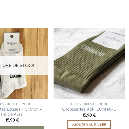
Ajouter
Ajouter
à la
à la
liste
liste
d’envies
d’envies
TURE DE STOCK
ESSOIRES DE MODE
ACCESSOIRES DE MODE
tes Basses « Chaton »,
Chaussettes Kaki CONNARD
Félicie Aussi
15,90
€
15,90
€
AJOUTER AU PANIER