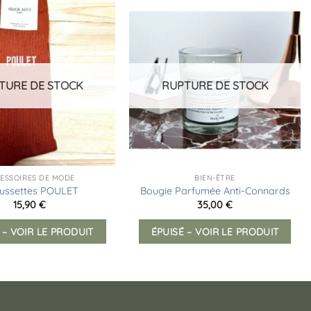
Ajouter
Ajouter
à la
à la
liste
liste
d’envies
d’envies
TURE DE STOCK
RUPTURE DE STOCK
ESSOIRES DE MODE
BIEN-ÊTRE
ussettes POULET
Bougie Parfumée Anti-Connards
15,90
€
35,00
€
 – VOIR LE PRODUIT
ÉPUISÉ – VOIR LE PRODUIT