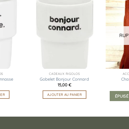
Ajouter
Ajouter
à la
à la
liste
liste
d’envies
d’envies
RUP
OS
CADEAUX RIGOLOS
ACC
onnasse
Gobelet Bonjour Connard
Cha
15,00
€
IER
AJOUTER AU PANIER
ÉPUISÉ