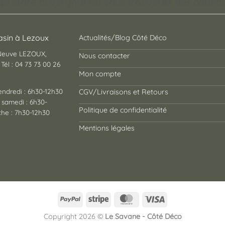
pt store auvergnat où vous trouverez des cadeaux
sin à Lezoux
Actualités/Blog Côté Déco
 Neuve LEZOUX,
Nous contacter
Tél : 04 73 73 00 26
Mon compte
endredi : 6h30-12h30
CGV/Livraisons et Retours
 samedi : 6h30-
Politique de confidentialité
he : 7h30-12h30
Mentions légales
PayPal
Stripe
MasterCard
Visa
Copyright 2026 ©
Le Savane - Côté Déco