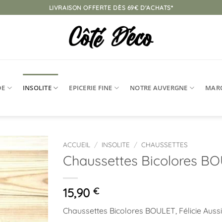
LIVRAISON OFFERTE DÈS 69€ D'ACHATS*
DE
INSOLITE
EPICERIE FINE
NOTRE AUVERGNE
MAR
ACCUEIL
/
INSOLITE
/
CHAUSSETTES
Chaussettes Bicolores B
Ajouter
à la
liste
15,90
€
d’envies
Chaussettes Bicolores BOULET, Félicie Aussi