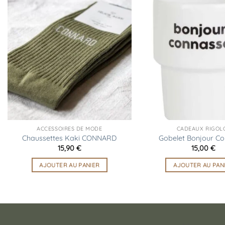
Ajouter
à la
liste
d’envies
ACCESSOIRES DE MODE
CADEAUX RIGOL
Chaussettes Kaki CONNARD
Gobelet Bonjour C
15,90
€
15,00
€
AJOUTER AU PANIER
AJOUTER AU PAN