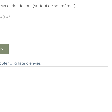
x et rire de tout (surtout de soi-même!!).
e 40-45
IN
outer à la liste d’envies