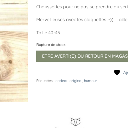
Chaussettes pour ne pas se prendre au sérieu
Merveilleuses avec les claquettes :-)) . Taill
Taille 40-45.
Rupture de stock
ETRE AVERTI(E) DU RETOUR EN MAGAS
Aj
Étiquettes :
cadeau original
,
humour