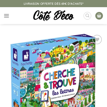
Passer
LIVRAISON OFFERTE DÈS 69€ D'ACHATS*
au
contenu
Ajouter
à la
liste
d’envies