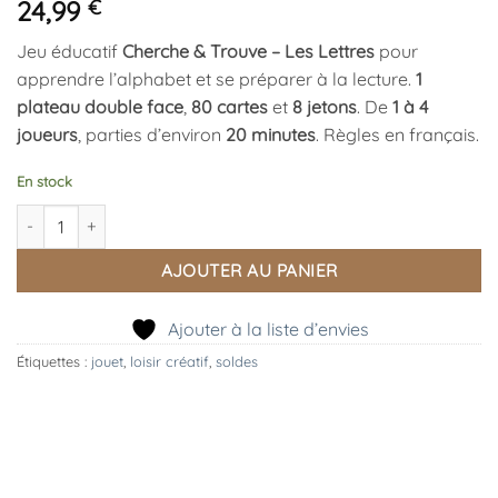
24,99
€
Jeu éducatif
Cherche & Trouve – Les Lettres
pour
apprendre l’alphabet et se préparer à la lecture.
1
plateau double face
,
80 cartes
et
8 jetons
. De
1 à 4
joueurs
, parties d’environ
20 minutes
. Règles en français.
En stock
quantité de Cherche & Trouve – Les Lettres, Janod
AJOUTER AU PANIER
Ajouter à la liste d’envies
Étiquettes :
jouet
,
loisir créatif
,
soldes