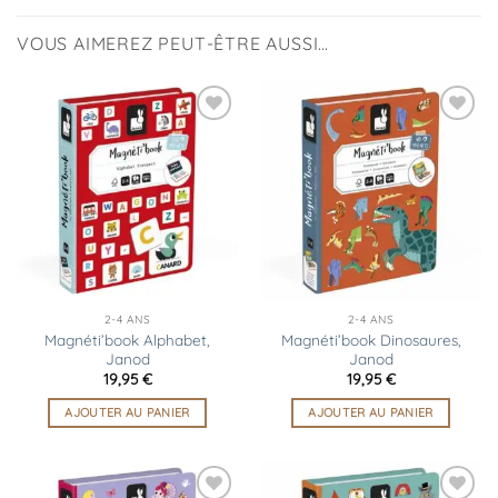
VOUS AIMEREZ PEUT-ÊTRE AUSSI…
Ajouter
Ajouter
à la
à la
liste
liste
d’envies
d’envies
2-4 ANS
2-4 ANS
Magnéti’book Alphabet,
Magnéti’book Dinosaures,
Janod
Janod
19,95
€
19,95
€
AJOUTER AU PANIER
AJOUTER AU PANIER