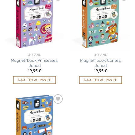
Ajouter
Ajouter
à la
à la
liste
liste
d’envies
d’envies
2-4 ANS
2-4 ANS
Magnéti’book Princesses,
Magnéti’book Contes,
Janod
Janod
19,95
€
19,95
€
AJOUTER AU PANIER
AJOUTER AU PANIER
Ajouter
à la
liste
d’envies