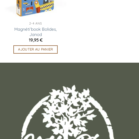
2-4 ANS
Magnéti’book Bolides,
Janod
19,95
€
AJOUTER AU PANIER