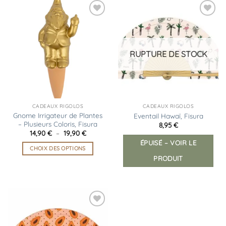
Ajouter
Ajouter
à la
à la
liste
liste
d’envies
d’envies
RUPTURE DE STOCK
CADEAUX RIGOLOS
CADEAUX RIGOLOS
Gnome Irrigateur de Plantes
Eventail Hawaï, Fisura
– Plusieurs Coloris, Fisura
8,95
€
Plage
14,90
€
–
19,90
€
de
ÉPUISÉ – VOIR LE
prix :
CHOIX DES OPTIONS
14,90 €
PRODUIT
à
Ce
19,90 €
produit
a
plusieurs
variations.
Les
Ajouter
à la
options