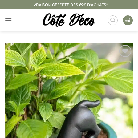
Passer
LIVRAISON OFFERTE DÈS 69€ D'ACHATS*
au
contenu
Ajouter
à la
liste
d’envies