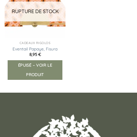
liste
peuvent
d’envies
RUPTURE DE STOCK
être
choisies
sur
la
page
CADEAUX RIGOLOS
du
Eventail Papaye, Fisura
produit
8,95
€
ÉPUISÉ – VOIR LE
PRODUIT