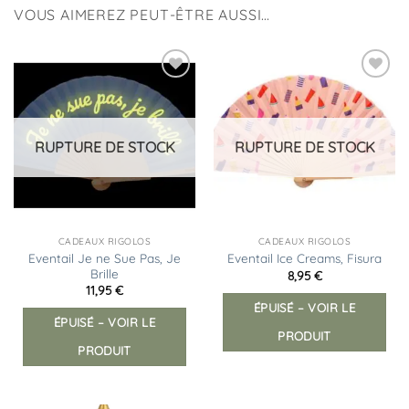
VOUS AIMEREZ PEUT-ÊTRE AUSSI…
Ajouter
Ajouter
à la
à la
liste
liste
d’envies
d’envies
RUPTURE DE STOCK
RUPTURE DE STOCK
CADEAUX RIGOLOS
CADEAUX RIGOLOS
Eventail Je ne Sue Pas, Je
Eventail Ice Creams, Fisura
Brille
8,95
€
11,95
€
ÉPUISÉ – VOIR LE
ÉPUISÉ – VOIR LE
PRODUIT
PRODUIT