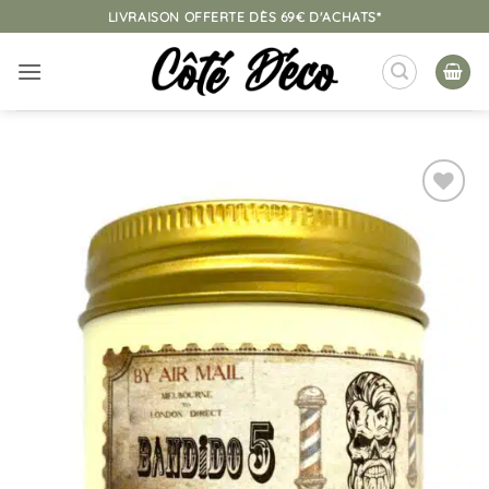
Passer
LIVRAISON OFFERTE DÈS 69€ D'ACHATS*
au
contenu
Ajouter
à la
liste
d’envies