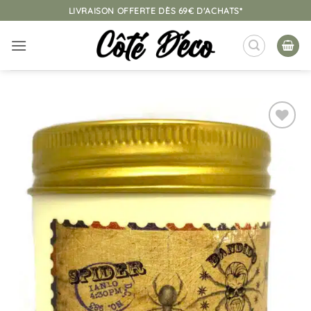
Passer
LIVRAISON OFFERTE DÈS 69€ D'ACHATS*
au
contenu
Ajouter
à la
liste
d’envies