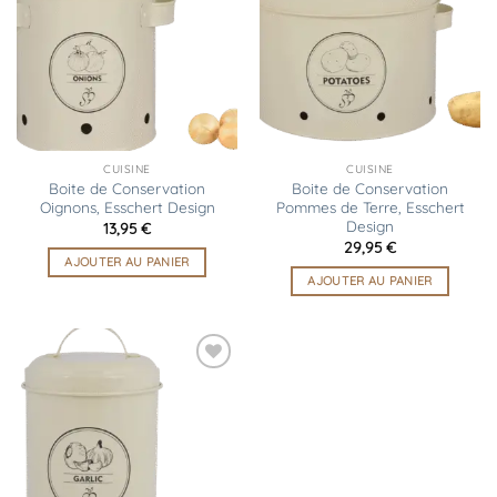
à la
à la
liste
liste
d’envies
d’envies
CUISINE
CUISINE
Boite de Conservation
Boite de Conservation
Oignons, Esschert Design
Pommes de Terre, Esschert
Design
13,95
€
29,95
€
AJOUTER AU PANIER
AJOUTER AU PANIER
Ajouter
à la
liste
d’envies