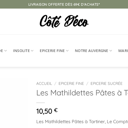
LIVRAISON OFFERTE DÈS 69€ D'ACHATS*
DE
INSOLITE
EPICERIE FINE
NOTRE AUVERGNE
MAR
ACCUEIL
/
EPICERIE FINE
/
EPICERIE SUCRÉE
Les Mathildettes Pâtes à T
Ajouter
à la
liste
10,50
€
d’envies
Les Mathildettes Pâtes à Tartiner, Le Compt