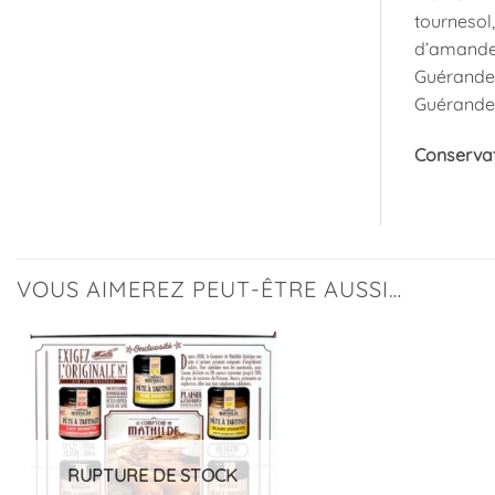
tournesol,
d’amande 4
Guérande :
Guérande 0
Conservat
VOUS AIMEREZ PEUT-ÊTRE AUSSI…
Ajouter
à la
liste
d’envies
RUPTURE DE STOCK