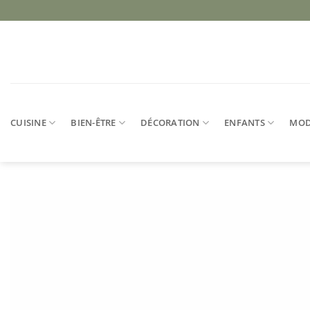
Passer
au
contenu
CUISINE
BIEN-ÊTRE
DÉCORATION
ENFANTS
MO