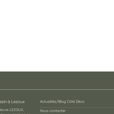
pt store auvergnat où vous trouverez des cadeaux
sin à Lezoux
Actualités/Blog Côté Déco
 Neuve LEZOUX,
Nous contacter