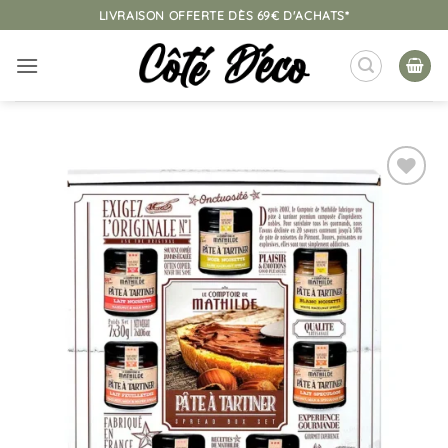
Passer
LIVRAISON OFFERTE DÈS 69€ D'ACHATS*
au
contenu
Ajouter
à la
liste
d’envies