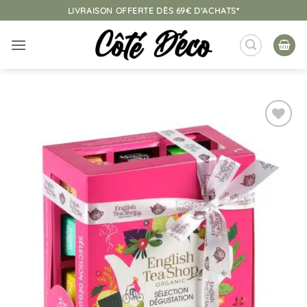
Passer
LIVRAISON OFFERTE DÈS 69€ D'ACHATS*
au
contenu
Ajouter
à la
liste
d’envies