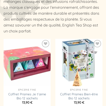
mélanges classiques et des infusions rafraîchissantes.
La marque s’engage pour l’environnement, offrant des
produits cultivés de manière durable et présentés dans
des emballages respectueux de la planète. Si vous
aimez savourer un thé de qualité, English Tea Shop est
un choix parfait.
Ajouter
Ajouter
à la
à la
liste
liste
d’envies
d’envies
EPICERIE FINE
EPICERIE FINE
Coffret Prismes Je t’aime
Coffret Prismes Bien-être
Bio 12 sachets
Bio 12 sachets
13,90
€
13,90
€