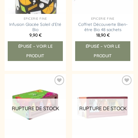
EPICERIE FINE
EPICERIE FINE
Infusion Glacée Soleil d’Eté
Coffret Découverte Bien-
Bio
être Bio 48 sachets
9,90
€
18,90
€
ÉPUISÉ – VOIR LE
ÉPUISÉ – VOIR LE
PRODUIT
PRODUIT
Ajouter
Ajouter
à la
à la
liste
liste
d’envies
d’envies
RUPTURE DE STOCK
RUPTURE DE STOCK