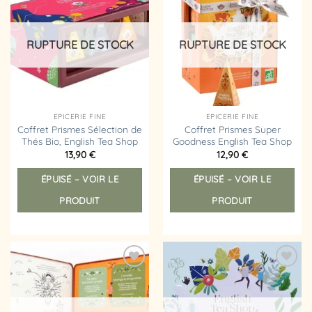
Ajouter
Ajouter
à la
à la
liste
liste
d’envies
d’envies
RUPTURE DE STOCK
RUPTURE DE STOCK
EPICERIE FINE
EPICERIE FINE
Coffret Prismes Sélection de
Coffret Prismes Super
Thés Bio, English Tea Shop
Goodness English Tea Shop
13,90
€
12,90
€
ÉPUISÉ – VOIR LE
ÉPUISÉ – VOIR LE
PRODUIT
PRODUIT
Ajouter
Ajouter
à la
à la
liste
liste
d’envies
d’envies