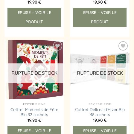
19,90
€
19,90
€
ÉPUISÉ – VOIR LE
ÉPUISÉ – VOIR LE
PRODUIT
PRODUIT
Ajouter
Ajouter
à la
à la
liste
liste
d’envies
d’envies
RUPTURE DE STOCK
RUPTURE DE STOCK
EPICERIE FINE
EPICERIE FINE
Coffret Moments de Fête
Coffret Délices d’Hiver Bio
Bio 32 sachets
48 sachets
19,90
€
19,90
€
ÉPUISÉ – VOIR LE
ÉPUISÉ – VOIR LE