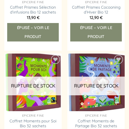
EPICERIE FINE
EPICERIE FINE
Coffret Prismes Sélection
Coffret Prismes Cocooning
d’infusions Bio 12 sachets
d’Hiver Bio 12
13,90
€
12,90
€
ÉPUISÉ – VOIR LE
ÉPUISÉ – VOIR LE
PRODUIT
PRODUIT
Ajouter
Ajouter
à la
à la
liste
liste
d’envies
d’envies
RUPTURE DE STOCK
RUPTURE DE STOCK
EPICERIE FINE
EPICERIE FINE
Coffret Moments pour Soi
Coffret Moments de
Bio 32 sachets
Partage Bio 32 sachets