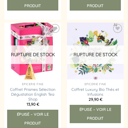
PRODUIT
PRODUIT
Ajouter
Ajouter
à la
à la
liste
liste
d’envies
d’envies
RUPTURE DE STOCK
RUPTURE DE STOCK
EPICERIE FINE
EPICERIE FINE
Coffret Prismes Sélection
Coffret Luxury Bio Thés et
Dégustation English Tea
Infusions
Shop
29,90
€
13,90
€
ÉPUISÉ – VOIR LE
ÉPUISÉ – VOIR LE
PRODUIT
PRODUIT