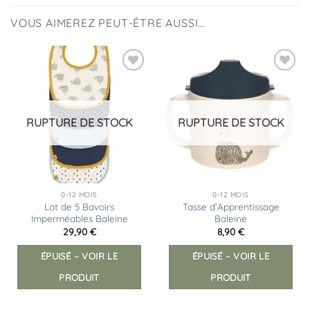
VOUS AIMEREZ PEUT-ÊTRE AUSSI…
Ajouter
Ajouter
à la
à la
liste
liste
d’envies
d’envies
RUPTURE DE STOCK
RUPTURE DE STOCK
0-12 MOIS
0-12 MOIS
Lot de 5 Bavoirs
Tasse d’Apprentissage
Imperméables Baleine
Baleine
29,90
€
8,90
€
ÉPUISÉ – VOIR LE
ÉPUISÉ – VOIR LE
PRODUIT
PRODUIT