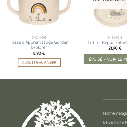
0-12 MOIS
0-12 MOIS
Tasse d’Apprentissage Garden
Coffret Repas Enfant
Explorer
21,90
€
8,90
€
ÉPUISÉ – VOIR LE 
AJOUTER AU PANIER
Un conce
Notre maga
6 Rue Porte