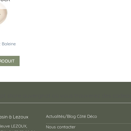
 Baleine
PRODUIT
pt store auvergnat où vous trouverez des cadeaux
sin à Lezoux
Actualités/Blog Côté Déco
 Neuve LEZOUX,
Nous contacter