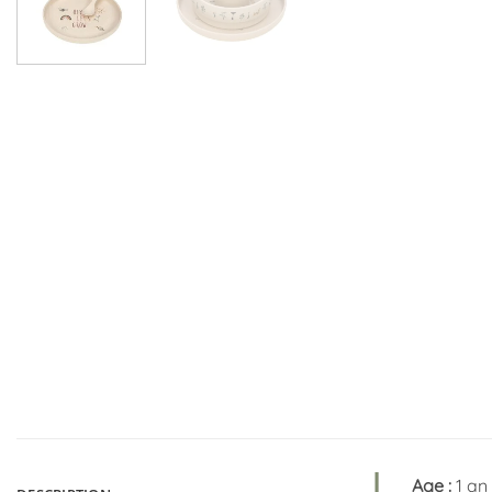
Age :
1 an