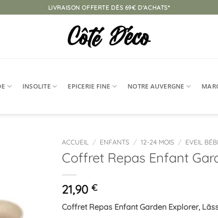
LIVRAISON OFFERTE DÈS 69€ D'ACHATS*
DE
INSOLITE
EPICERIE FINE
NOTRE AUVERGNE
MAR
ACCUEIL
/
ENFANTS
/
12-24 MOIS
/
EVEIL BÉB
Coffret Repas Enfant Gar
Ajouter
à la
liste
21,90
€
d’envies
Coffret Repas Enfant Garden Explorer, Läss