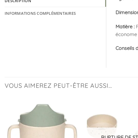
DESCRIPTION
Dimension
INFORMATIONS COMPLÉMENTAIRES
Matière :
P
économe e
Conseils d
VOUS AIMEREZ PEUT-ÊTRE AUSSI…
Ajouter
à la
liste
d’envies
RUPTURE DE S