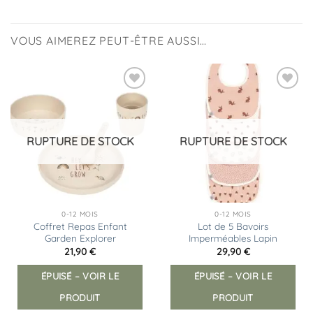
VOUS AIMEREZ PEUT-ÊTRE AUSSI…
Ajouter
Ajouter
à la
à la
liste
liste
d’envies
d’envies
RUPTURE DE STOCK
RUPTURE DE STOCK
0-12 MOIS
0-12 MOIS
Coffret Repas Enfant
Lot de 5 Bavoirs
Garden Explorer
Imperméables Lapin
21,90
€
29,90
€
ÉPUISÉ – VOIR LE
ÉPUISÉ – VOIR LE
PRODUIT
PRODUIT