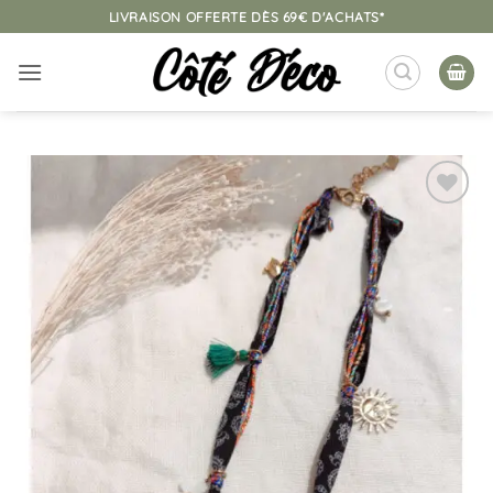
Passer
LIVRAISON OFFERTE DÈS 69€ D'ACHATS*
au
contenu
Ajouter
à la
liste
d’envies