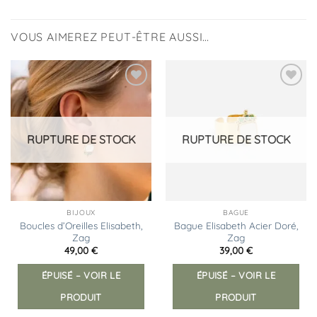
VOUS AIMEREZ PEUT-ÊTRE AUSSI…
Ajouter
Ajouter
à la
à la
liste
liste
d’envies
d’envies
RUPTURE DE STOCK
RUPTURE DE STOCK
BIJOUX
BAGUE
Boucles d’Oreilles Elisabeth,
Bague Elisabeth Acier Doré,
Zag
Zag
49,00
€
39,00
€
ÉPUISÉ – VOIR LE
ÉPUISÉ – VOIR LE
PRODUIT
PRODUIT