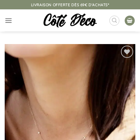
Passer
LIVRAISON OFFERTE DÈS 69€ D'ACHATS*
au
contenu
Ajouter
à la
liste
d’envies