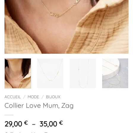
ACCUEIL
/
MODE
/
BIJOUX
Collier Love Mum, Zag
Plage
29,00
€
–
35,00
€
de