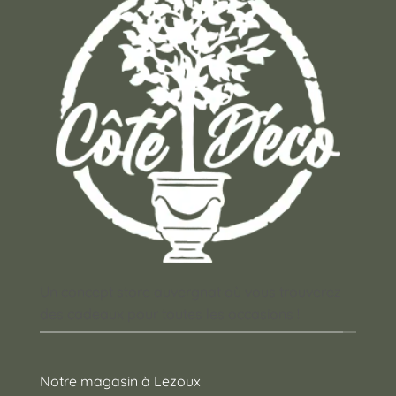
Un concept store auvergnat où vous trouverez
des cadeaux pour toutes les occasions !
Notre magasin à Lezoux