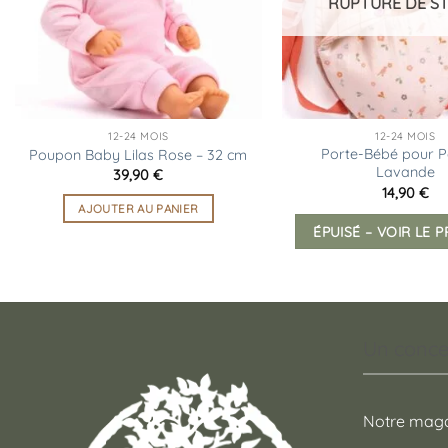
RUPTURE DE S
12-24 MOIS
12-24 MOIS
Porte-Bébé pour 
Poupon Baby Lilas Rose – 32 cm
Lavande
39,90
€
14,90
€
AJOUTER AU PANIER
ÉPUISÉ – VOIR LE 
Un conce
Notre maga