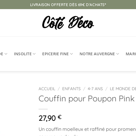
LIVRAISON OFFERTE DÈS 69€ D'ACHATS*
DE
INSOLITE
EPICERIE FINE
NOTRE AUVERGNE
MAR
ACCUEIL
/
ENFANTS
/
4-7 ANS
/
LE MONDE D
Couffin pour Poupon Pink
Ajouter
à la
liste
27,90
€
d’envies
Un couffin moelleux et raffiné pour prome