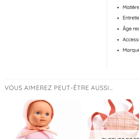
Matièr
Entreti
Âge r
Access
Marqu
VOUS AIMEREZ PEUT-ÊTRE AUSSI…
Ajouter
à la
liste
d’envies