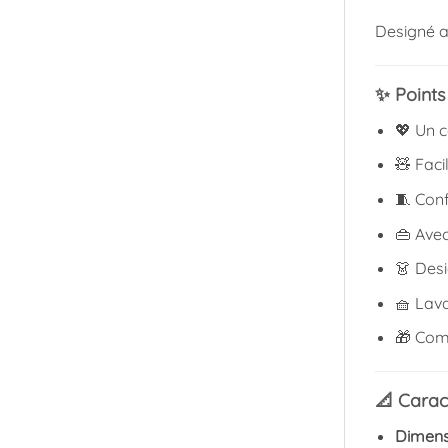
Designé a
✨ Points 
💖 Un 
🧸 Faci
🧵 Con
👜 Ave
👗 Des
🧺 Lav
🎁 Com
📐 Carac
Dimens