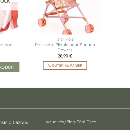
TOCK
12-24 MOIS
Poupon
Poussette Pliable pour Poupon
Flowers
28,90
€
AJOUTER AU PANIER
PRODUIT
pt store auvergnat où vous trouverez des cadeaux
sin à Lezoux
Actualités/Blog Côté Déco