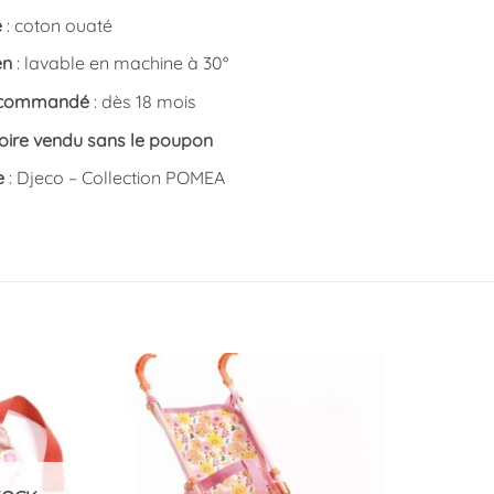
e
: coton ouaté
en
: lavable en machine à 30°
ecommandé
: dès 18 mois
oire vendu sans le poupon
e
: Djeco – Collection POMEA
Ajouter
Ajouter
à la
à la
liste
liste
d’envies
d’envies