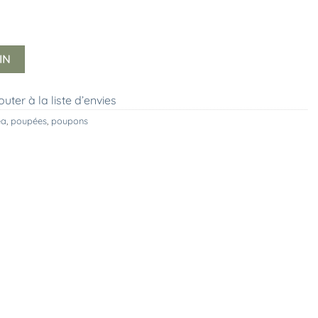
IN
outer à la liste d’envies
ea
,
poupées
,
poupons