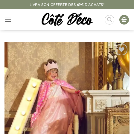
Passer
LIVRAISON OFFERTE DÈS 69€ D'ACHATS*
au
contenu
Ajouter
à la
liste
d’envies