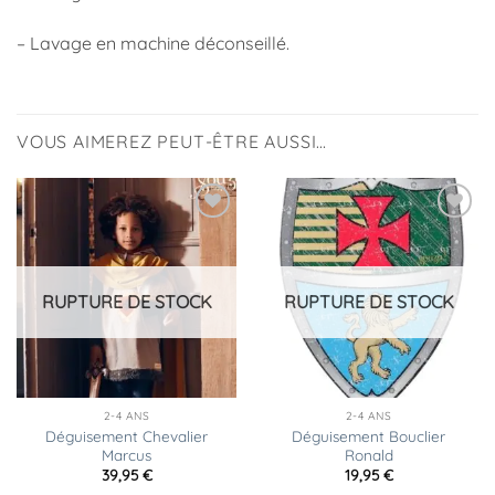
– Lavage en machine déconseillé.
VOUS AIMEREZ PEUT-ÊTRE AUSSI…
Ajouter
Ajouter
à la
à la
liste
liste
d’envies
d’envies
RUPTURE DE STOCK
RUPTURE DE STOCK
2-4 ANS
2-4 ANS
Déguisement Chevalier
Déguisement Bouclier
Marcus
Ronald
39,95
€
19,95
€