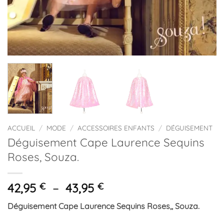
ACCUEIL
/
MODE
/
ACCESSOIRES ENFANTS
/
DÉGUISEMENT
Déguisement Cape Laurence Sequins
Roses, Souza.
Plage
42,95
€
–
43,95
€
de
Déguisement Cape Laurence Sequins Roses,, Souza.
prix :
42,95 €