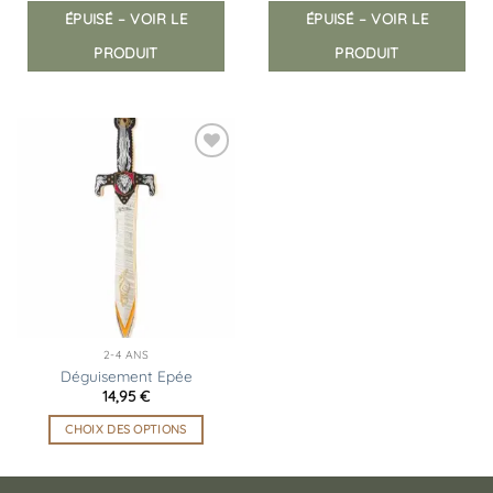
ÉPUISÉ – VOIR LE
ÉPUISÉ – VOIR LE
PRODUIT
PRODUIT
Ajouter
à la
liste
d’envies
2-4 ANS
Déguisement Epée
14,95
€
CHOIX DES OPTIONS
Ce
produit