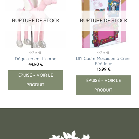
Ajouter
Ajouter
à la
à la
liste
liste
d’envies
d’envies
RUPTURE DE STOCK
RUPTURE DE STOCK
4-7 ANS
4-7 ANS
DIY Cadre Mosaïque à Créer
Déguisement Licorne
Féérique
44,90
€
13,99
€
ÉPUISÉ – VOIR LE
ÉPUISÉ – VOIR LE
PRODUIT
PRODUIT