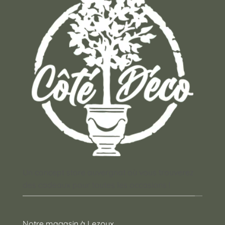
Un concept store auvergnat où vous trouverez
des cadeaux pour toutes les occasions !
Notre magasin à Lezoux