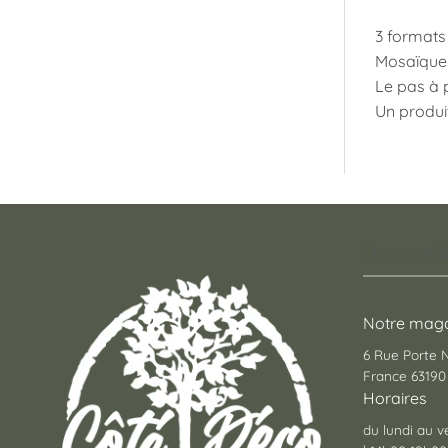
3 formats 
Mosaïques 
Le pas à p
Un produit
Un conce
Notre maga
6 Rue Porte
France 63190 
Horaires
du lundi au v