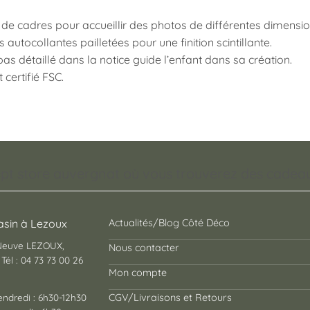
de cadres pour accueillir des photos de différentes dimension
autocollantes pailletées pour une finition scintillante.
as détaillé dans la notice guide l’enfant dans sa création.
 certifié FSC.
pt store auvergnat où vous trouverez des cadeaux
sin à Lezoux
Actualités/Blog Côté Déco
 Neuve LEZOUX,
Nous contacter
Tél : 04 73 73 00 26
Mon compte
endredi : 6h30-12h30
CGV/Livraisons et Retours