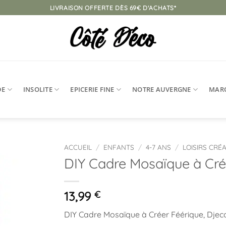
LIVRAISON OFFERTE DÈS 69€ D'ACHATS*
DE
INSOLITE
EPICERIE FINE
NOTRE AUVERGNE
MAR
ACCUEIL
/
ENFANTS
/
4-7 ANS
/
LOISIRS CRÉA
DIY Cadre Mosaïque à Cré
Ajouter
à la
liste
13,99
€
d’envies
DIY Cadre Mosaïque à Créer Féérique, Djec