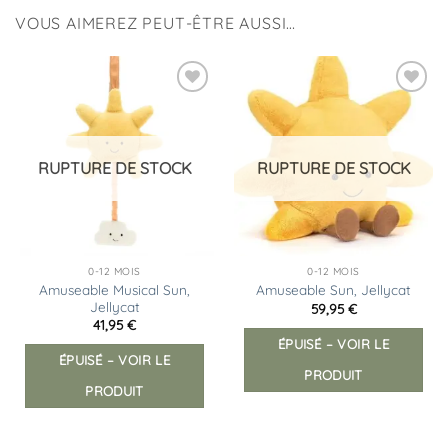
VOUS AIMEREZ PEUT-ÊTRE AUSSI…
Ajouter
Ajouter
à la
à la
liste
liste
d’envies
d’envies
RUPTURE DE STOCK
RUPTURE DE STOCK
0-12 MOIS
0-12 MOIS
Amuseable Musical Sun,
Amuseable Sun, Jellycat
Jellycat
59,95
€
41,95
€
ÉPUISÉ – VOIR LE
ÉPUISÉ – VOIR LE
PRODUIT
PRODUIT